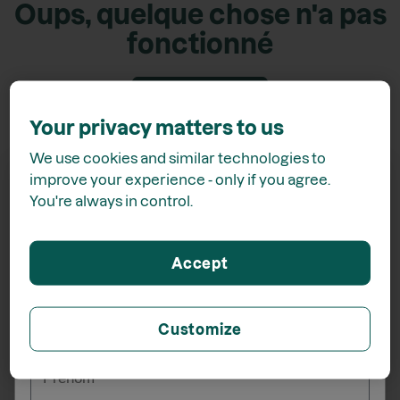
Oups, quelque chose n'a pas
fonctionné
Retour accueil
Your privacy matters to us
We use cookies and similar technologies to
improve your experience - only if you agree.
You're always in control.
Recevez
15% de rabais*
Accept
lors de votre inscription à l'infolettre
Customize
_______
Prénom