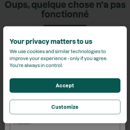
Oups, quelque chose n'a pas
fonctionné
Retour accueil
Your privacy matters to us
We use cookies and similar technologies to
improve your experience - only if you agree.
You're always in control.
Recevez
15% de rabais*
Accept
lors de votre inscription à l'infolettre
Customize
_______
Prénom