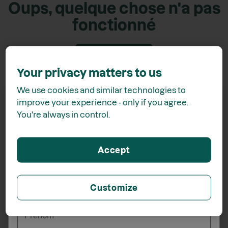
Oups, quelque chose n'a pas
fonctionné
Retour accueil
Your privacy matters to us
We use cookies and similar technologies to
improve your experience - only if you agree.
You're always in control.
Recevez
15% de rabais*
Accept
lors de votre inscription à l'infolettre
Customize
_______
Prénom