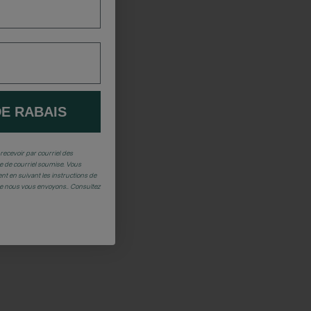
DE RABAIS
recevoir par courriel des
 de courriel soumise. Vous
t en suivant les instructions de
ue nous vous envoyons.. Consultez