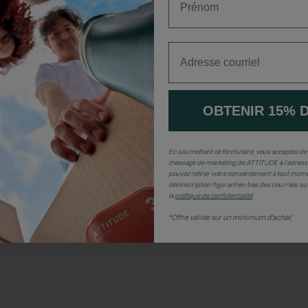
Adresse courriel
OBTENIR 15% 
En soumettant ce formulaire, vous acceptez de 
message de marketing de ATTITUDE à l’adresse
pouvez retirer votre consentement à tout momen
désinscription figurant en bas des courriels q
la
politique de confidentialité
.
*Offre valide sur un minimum d'achat