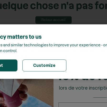
elque chose n'a pas f
Retour accueil
cy matters to us
 and similar technologies to improve your experience - onl
n control.
Receve
pt
Customize
15% de r
lors de votre inscripti
_______
Prénom