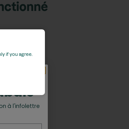
onctionné
y if you agree.
z
abais*
on à l'infolettre