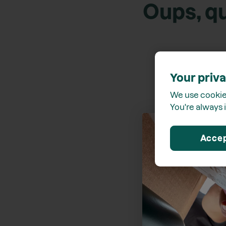
Oups, qu
Your priva
We use cookies
You're always i
Acce