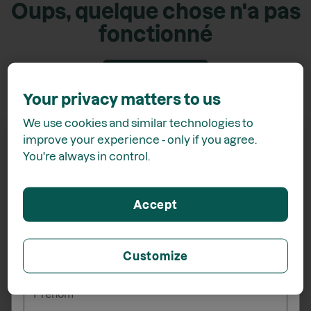
Oups, quelque chose n'a pas
fonctionné
Retour accueil
Your privacy matters to us
We use cookies and similar technologies to
improve your experience - only if you agree.
You're always in control.
Recevez
15% de rabais*
Accept
lors de votre inscription à l'infolettre
Customize
_______
Prénom