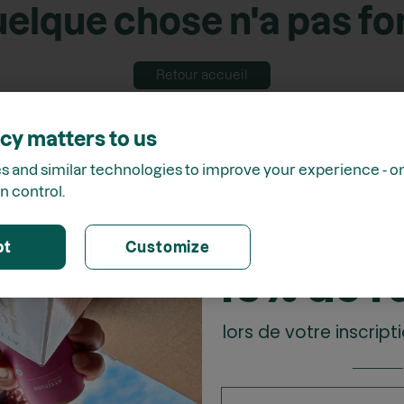
elque chose n'a pas f
Retour accueil
cy matters to us
 and similar technologies to improve your experience - onl
n control.
Receve
pt
Customize
15% de r
lors de votre inscripti
_______
Prénom