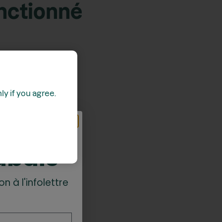
onctionné
y if you agree.
z
abais*
on à l'infolettre