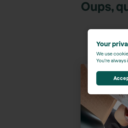
Oups, qu
Your priva
We use cookies
You're always i
Acce