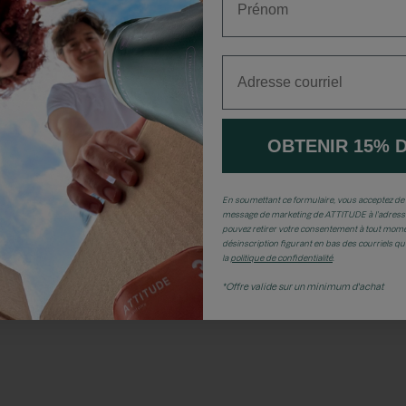
Adresse courriel
OBTENIR 15% 
En soumettant ce formulaire, vous acceptez de 
message de marketing de ATTITUDE à l’adresse
pouvez retirer votre consentement à tout momen
désinscription figurant en bas des courriels q
la
politique de confidentialité
.
*Offre valide sur un minimum d'achat