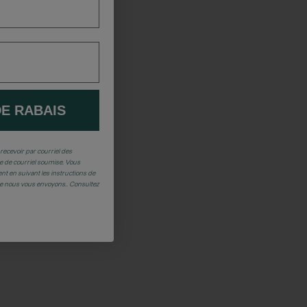
DE RABAIS
recevoir par courriel des
 de courriel soumise. Vous
t en suivant les instructions de
ue nous vous envoyons.. Consultez