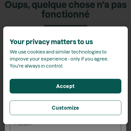
Oups, quelque chose n'a pas
fonctionné
Retour accueil
Your privacy matters to us
We use cookies and similar technologies to
improve your experience - only if you agree.
You're always in control.
Recevez
15% de rabais*
Accept
lors de votre inscription à l'infolettre
Customize
_______
Prénom