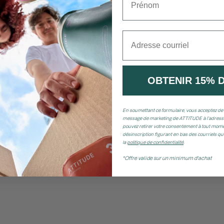
Adresse courriel
OBTENIR 15% 
En soumettant ce formulaire, vous acceptez de 
message de marketing de ATTITUDE à l’adresse
pouvez retirer votre consentement à tout momen
désinscription figurant en bas des courriels q
la
politique de confidentialité
.
*Offre valide sur un minimum d'achat