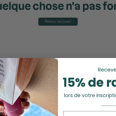
elque chose n'a pas f
Retour accueil
Receve
15% de r
lors de votre inscripti
_______
Prénom