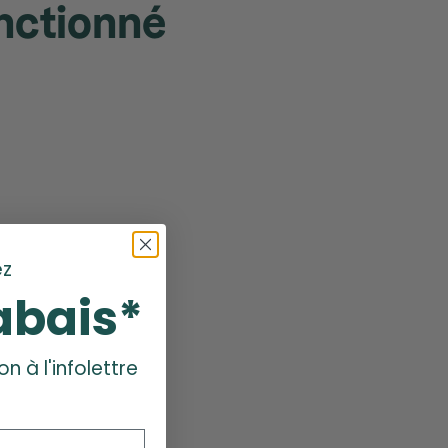
onctionné
z
abais*
on à l'infolettre