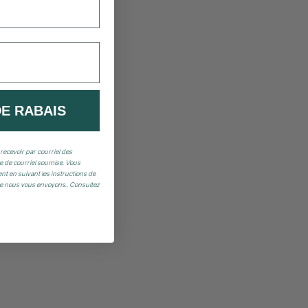
DE RABAIS
recevoir par courriel des
 de courriel soumise. Vous
t en suivant les instructions de
ue nous vous envoyons.. Consultez