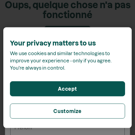
Oups, quelque chose n'a pas
fonctionné
Retour accueil
Your privacy matters to us
We use cookies and similar technologies to
improve your experience - only if you agree.
You're always in control.
Recevez
15% de rabais*
Accept
lors de votre inscription à l'infolettre
Customize
_______
Prénom