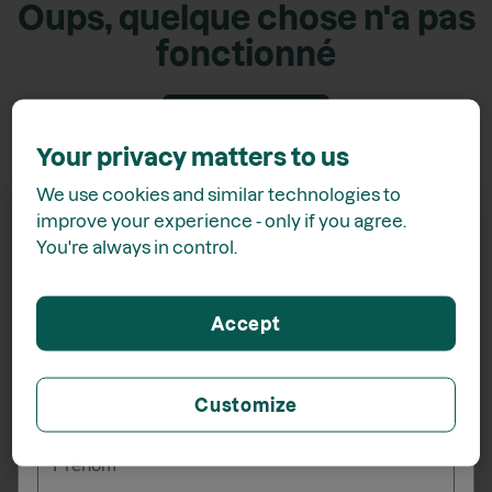
Oups, quelque chose n'a pas
fonctionné
Retour accueil
Your privacy matters to us
We use cookies and similar technologies to
improve your experience - only if you agree.
You're always in control.
Recevez
15% de rabais*
Accept
lors de votre inscription à l'infolettre
Customize
_______
Prénom