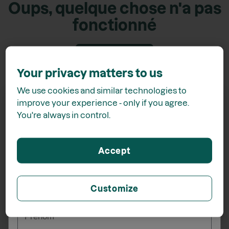
Oups, quelque chose n'a pas
fonctionné
Retour accueil
Your privacy matters to us
We use cookies and similar technologies to
improve your experience - only if you agree.
You're always in control.
Recevez
15% de rabais*
Accept
lors de votre inscription à l'infolettre
Customize
_______
Prénom