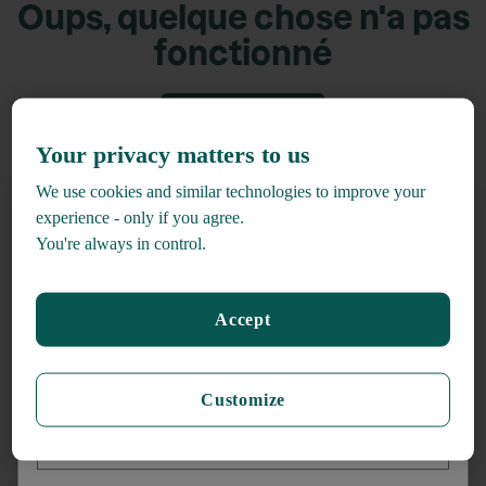
Oups, quelque chose n'a pas
fonctionné
Retour accueil
Your privacy matters to us
We use cookies and similar technologies to improve your
experience - only if you agree.
You're always in control.
Recevez
15% de rabais*
Accept
lors de votre inscription à l'infolettre
_______
Customize
Prénom