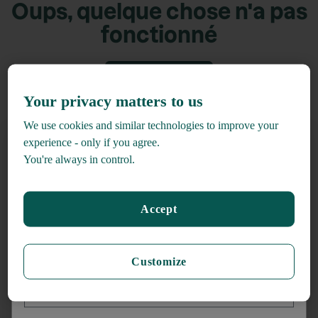
Oups, quelque chose n'a pas
fonctionné
Retour accueil
Your privacy matters to us
We use cookies and similar technologies to improve your
experience - only if you agree.
You're always in control.
Recevez
15% de rabais*
Accept
lors de votre inscription à l'infolettre
_______
Customize
Prénom