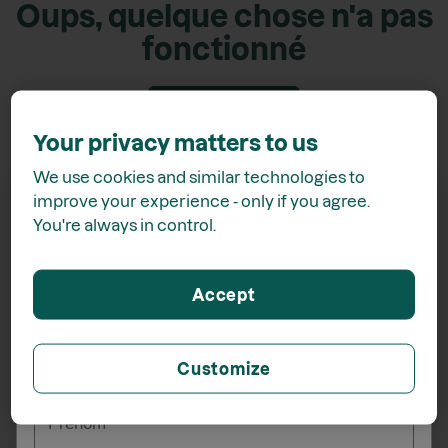
Oups, quelque chose n'a pas
fonctionné
Retour accueil
Your privacy matters to us
We use cookies and similar technologies to
improve your experience - only if you agree.
You're always in control.
Recevez
15% de rabais*
Accept
lors de votre inscription à l'infolettre
Customize
_______
Prénom