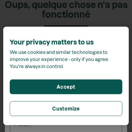
Oups, quelque chose n'a pas
fonctionné
Retour accueil
Your privacy matters to us
We use cookies and similar technologies to
improve your experience - only if you agree.
You're always in control.
Recevez
15% de rabais*
Accept
lors de votre inscription à l'infolettre
Customize
_______
Prénom