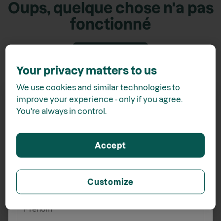
Oups, quelque chose n'a pas
fonctionné
Retour accueil
Your privacy matters to us
We use cookies and similar technologies to
improve your experience - only if you agree.
You're always in control.
Recevez
15% de rabais*
Accept
lors de votre inscription à l'infolettre
Customize
_______
Prénom