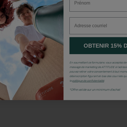
Adresse courriel
OBTENIR 15% 
En soumettant ce formulaire, vous acceptez de 
message de marketing de ATTITUDE à l’adresse
pouvez retirer votre consentement à tout momen
désinscription figurant en bas des courriels q
la
politique de confidentialité
.
*Offre valide sur un minimum d'achat