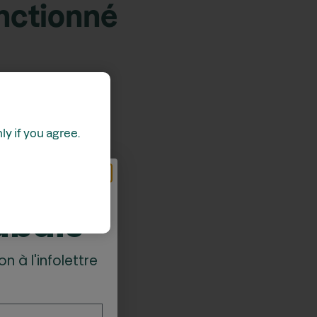
onctionné
y if you agree.
z
abais*
on à l'infolettre