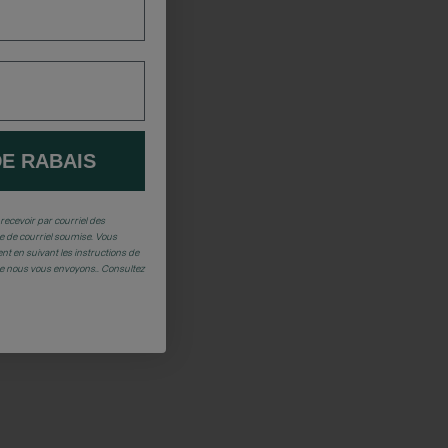
DE RABAIS
recevoir par courriel des
 de courriel soumise. Vous
t en suivant les instructions de
ue nous vous envoyons.. Consultez