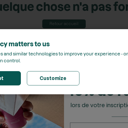
elque chose n'a pas f
Retour accueil
cy matters to us
 and similar technologies to improve your experience - onl
n control.
Receve
pt
Customize
15% de r
lors de votre inscripti
_______
Prénom