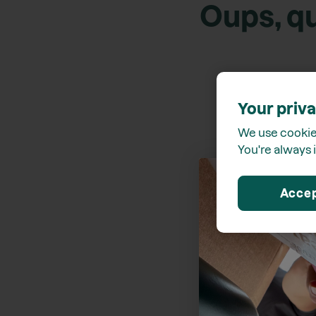
Oups, qu
Your priva
We use cookies
You're always i
Acce