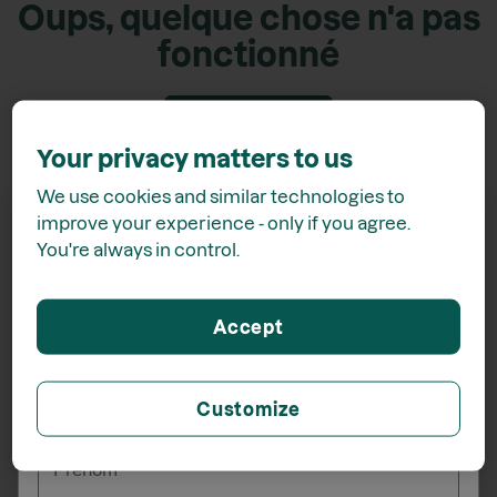
Oups, quelque chose n'a pas
fonctionné
Retour accueil
Your privacy matters to us
We use cookies and similar technologies to
improve your experience - only if you agree.
You're always in control.
Recevez
15% de rabais*
Accept
lors de votre inscription à l'infolettre
Customize
_______
Prénom