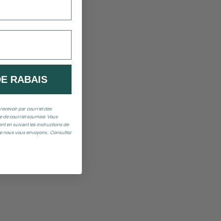
DE RABAIS
recevoir par courriel des
 de courriel soumise. Vous
t en suivant les instructions de
ue nous vous envoyons.. Consultez