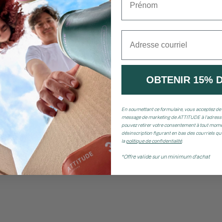
Adresse courriel
OBTENIR 15% 
En soumettant ce formulaire, vous acceptez de 
message de marketing de ATTITUDE à l’adresse
pouvez retirer votre consentement à tout momen
désinscription figurant en bas des courriels q
la
politique de confidentialité
.
*Offre valide sur un minimum d'achat