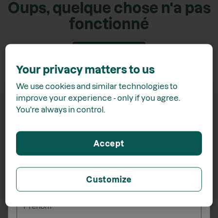
Oups, quelque chose n'a pas
fonctionné
Retour accueil
Your privacy matters to us
We use cookies and similar technologies to
improve your experience - only if you agree.
You're always in control.
Recevez
15% de rabais*
Accept
lors de votre inscription à l'infolettre
Customize
_______
Prénom