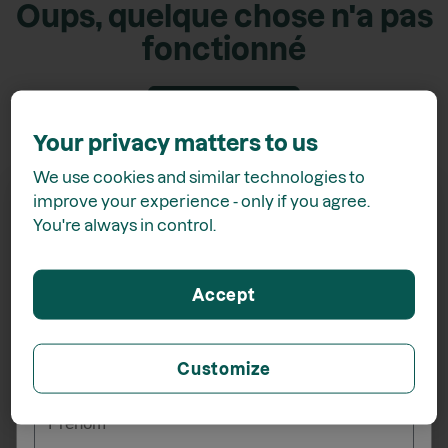
Oups, quelque chose n'a pas
fonctionné
Retour accueil
Your privacy matters to us
We use cookies and similar technologies to
improve your experience - only if you agree.
You're always in control.
Recevez
15% de rabais*
Accept
lors de votre inscription à l'infolettre
Customize
_______
Prénom