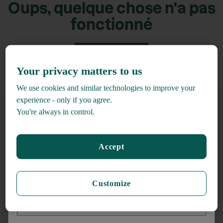
Oups, quelque chose n'a pas
fonctionné
Retour accueil
Your privacy matters to us
We use cookies and similar technologies to improve your
experience - only if you agree.
You're always in control.
Recevez
15% de rabais*
Accept
lors de votre inscription à l'infolettre
_______
Customize
Prénom