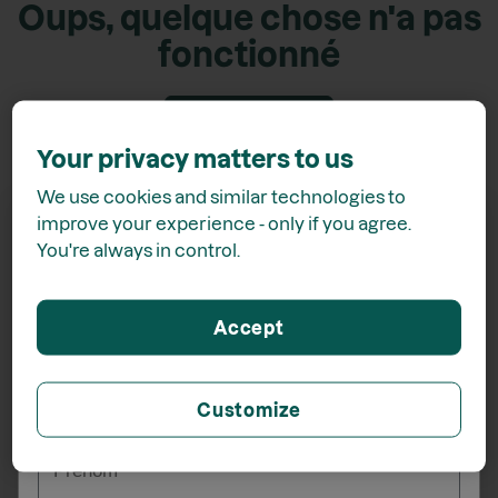
Oups, quelque chose n'a pas
fonctionné
Retour accueil
Your privacy matters to us
We use cookies and similar technologies to
improve your experience - only if you agree.
You're always in control.
Recevez
15% de rabais*
Accept
lors de votre inscription à l'infolettre
Customize
_______
Prénom