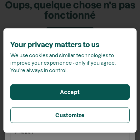
Oups, quelque chose n'a pas
fonctionné
Retour accueil
Your privacy matters to us
We use cookies and similar technologies to
improve your experience - only if you agree.
You're always in control.
Recevez
15% de rabais*
Accept
lors de votre inscription à l'infolettre
Customize
_______
Prénom