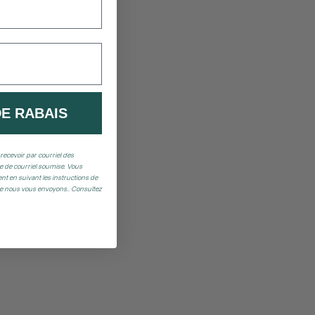
DE RABAIS
recevoir par courriel des
 de courriel soumise. Vous
t en suivant les instructions de
ue nous vous envoyons.. Consultez