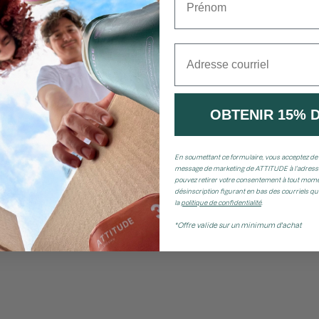
Adresse courriel
OBTENIR 15% 
En soumettant ce formulaire, vous acceptez de 
message de marketing de ATTITUDE à l’adresse
pouvez retirer votre consentement à tout momen
désinscription figurant en bas des courriels q
la
politique de confidentialité
.
*Offre valide sur un minimum d'achat