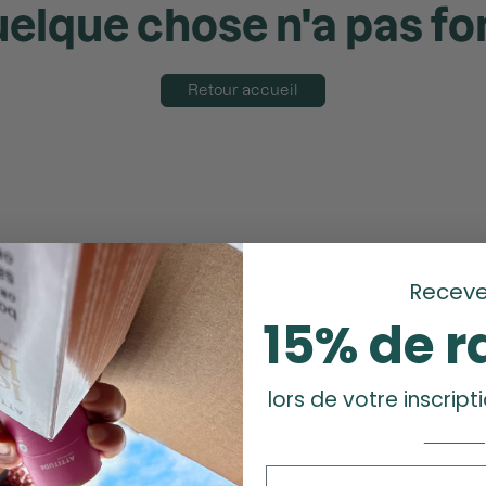
elque chose n'a pas f
Retour accueil
Receve
15% de r
lors de votre inscripti
_______
Prénom