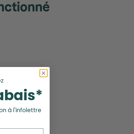
onctionné
z
abais*
on à l'infolettre