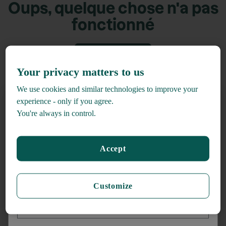
Oups, quelque chose n'a pas
fonctionné
Retour accueil
Your privacy matters to us
We use cookies and similar technologies to improve your
experience - only if you agree.
You're always in control.
Recevez
15% de rabais*
Accept
lors de votre inscription à l'infolettre
_______
Customize
Prénom